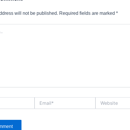
P
ddress will not be published.
Required fields are marked
*
l
a
y
Email*
Website