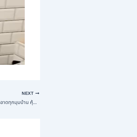
NEXT
โปรหน้าฝน ลดแรงสะอาดทุกมุมบ้าน คุ้มค่าทุกตารางนิ้ว!