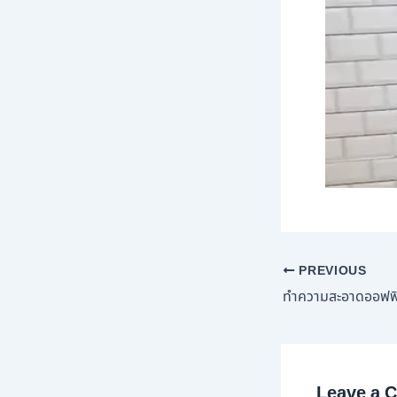
PREVIOUS
ทำความสะอาดออฟฟิ
Leave a 