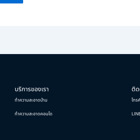
00:30
M
S
u
e
t
t
e
t
i
n
g
s
บริการของเรา
ติด
ทำความสะอาดบ้าน
โทรศ
ทำความสะอาดคอนโด
LINE