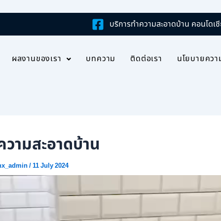
บริการทำความสะอาดบ้าน คอนโดเช
ผลงานของเรา
บทความ
ติดต่อเรา
นโยบายความ
ำความสะอาดบ้าน
cnx_admin
/
11 July 2024