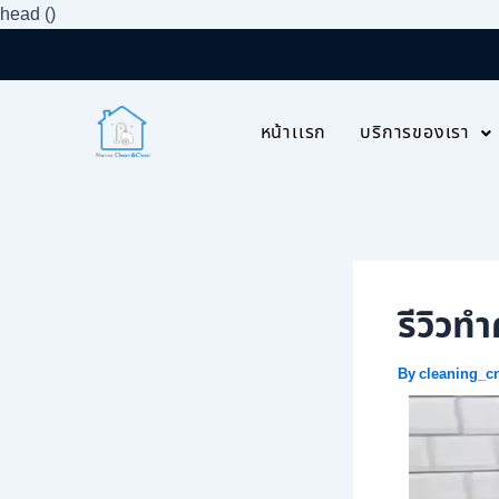
Skip
head ()
to
Post
content
navigation
หน้าเเรก
บริการของเรา
รีวิวท
By
cleaning_