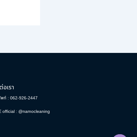
P
E
I
n
P
t
e
r
f
u
l
ต่อเรา
l
ัพท์ : 062-926-2447
s
c
 official : @namocleaning
r
e
e