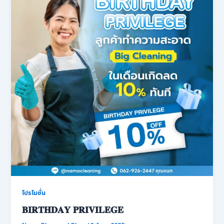
โปรโมชั่น
𝐁𝐈𝐑𝐓𝐇𝐃𝐀𝐘 𝐏𝐑𝐈𝐕𝐈𝐋𝐄𝐆𝐄