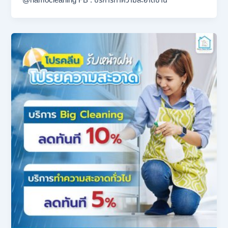
@namocleaning FB : บริการทำความสะอาดบ้าน