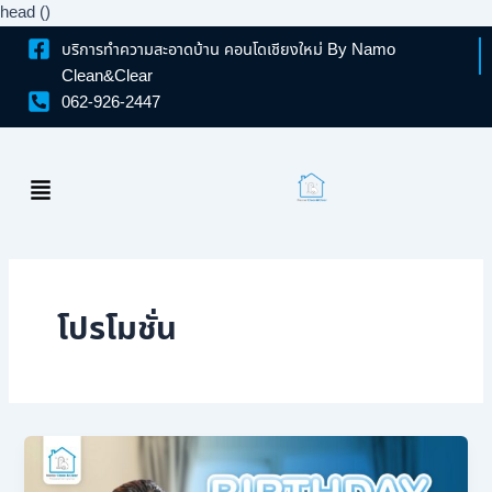
Skip
head ()
to
บริการทำความสะอาดบ้าน คอนโดเชียงใหม่ By Namo
content
Clean&Clear
062-926-2447
Menu
โปรโมชั่น