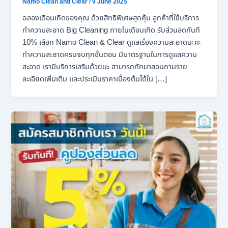
Namo Clean and Clear
/
9 June 2025
ฉลองเดือนเกิดของคุณ ด้วยสิทธิพิเศษสุดคุ้ม ลูกค้าที่ใช้บริการ
ทำความสะอาด Big Cleaning ภายในเดือนเกิด รับส่วนลดทันที
10% เลือก Namo Clean & Clear ดูเเลเรื่องความสะอาดนะคะ
ทำความสะอาดครบจบทุกขั้นตอน มีมาตรฐานในการดูแลความ
สะอาด เรามีบริการเสริมด้วยนะ สามารถทักมาสอบถามราย
ละเอียดเพิ่มเติม และประเมินราคาเบื้องต้นได้ใน […]