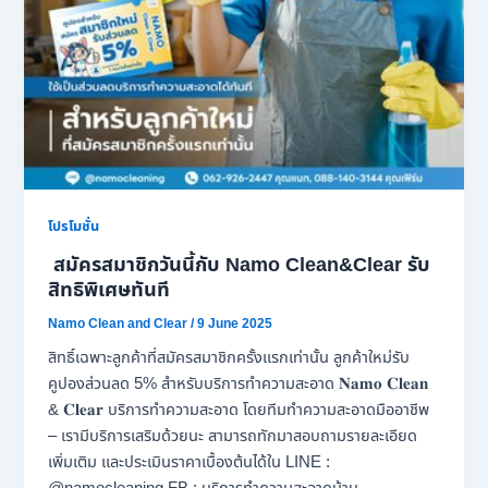
โปรโมชั่น
สมัครสมาชิกวันนี้กับ Namo Clean&Clear รับ
สิทธิพิเศษทันที
Namo Clean and Clear
/
9 June 2025
สิทธิ์เฉพาะลูกค้าที่สมัครสมาชิกครั้งแรกเท่านั้น ลูกค้าใหม่รับ
คูปองส่วนลด 5% สำหรับบริการทำความสะอาด 𝐍𝐚𝐦𝐨 𝐂𝐥𝐞𝐚𝐧
& 𝐂𝐥𝐞𝐚𝐫 บริการทำความสะอาด โดยทีมทำความสะอาดมืออาชีพ
– เรามีบริการเสริมด้วยนะ สามารถทักมาสอบถามรายละเอียด
เพิ่มเติม และประเมินราคาเบื้องต้นได้ใน LINE :