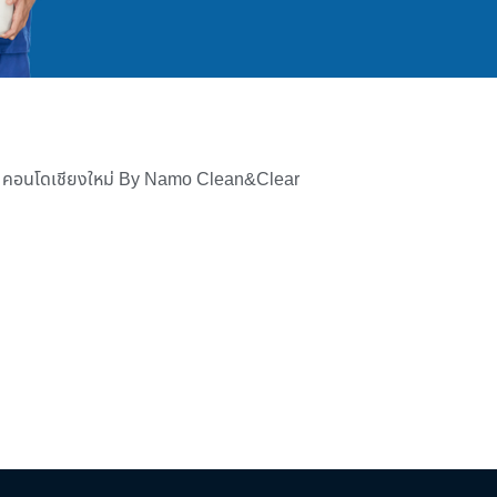
 คอนโดเชียงใหม่ By Namo Clean&Clear