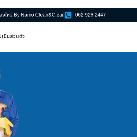
ียงใหม่ By Namo Clean&Clear
062-926-2447
เป็นส่วนตัว