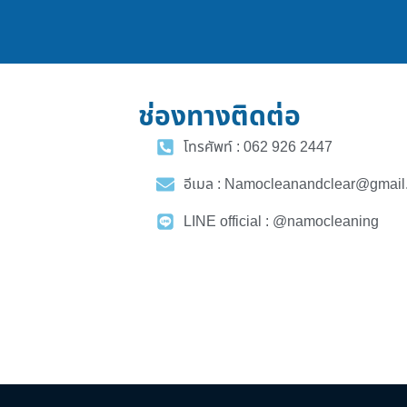
ช่องทางติดต่อ
โทรศัพท์ : 062 926 2447
อีเมล : Namocleanandclear@gmai
LINE official : @namocleaning